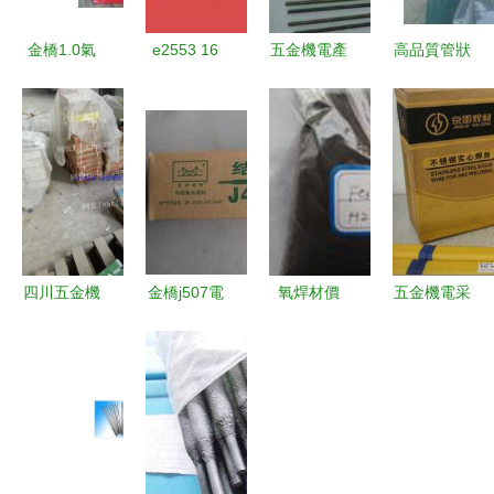
金橋1.0氣
e2553 16
五金機電產
高品質管狀
保焊絲 五
雙相不銹鋼
品展示 品
鑄造碳化鎢
金機電領域
焊條在五金
質與科技的
焊條源頭供
的焊接優選
機電領域的
結合，助力
應河北省曼
專業解讀與
工業發展
徹特焊接材
應用
料
四川五金機
金橋j507電
氧焊材價
五金機電采
電供求信息
焊條 金橋
格、批發與
購指南 價
圖片服務平
焊材集團有
廠家選擇指
格、廠家與
臺 回收與
限責任總公
南 五金機
中國供應商
發布的便捷
司
電行業解析
的深度解析
橋梁