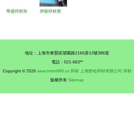
華盛焊材加
伊薩焊材價
盟 核心競
格走勢與廠
爭力、金牌
家批發采購
市場洞見與
指南
加盟的運營
地址：上海市奉賢區望園路2165弄13號386室
指南
電話：021-663**
Copyright © 2026
www.tmtm888.cn
焊材
上海黔哈焊材有限公司
焊材
版權所有
Sitemap